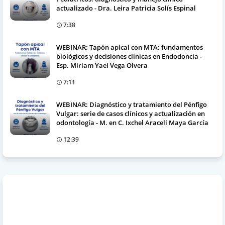
actualizado - Dra. Leira Patricia Solís Espinal
7:38
WEBINAR: Tapón apical con MTA: fundamentos
biológicos y decisiones clínicas en Endodoncia -
Esp. Miriam Yael Vega Olvera
7:11
WEBINAR: Diagnóstico y tratamiento del Pénfigo
Vulgar: serie de casos clínicos y actualización en
odontología - M. en C. Ixchel Araceli Maya García
12:39