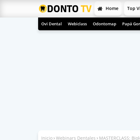
Home
Top V
Ovi Dental
Webiclass
Odontomap
Papá Gor
Inicio
Webinars Dentales
MASTERCLASS: Biolo