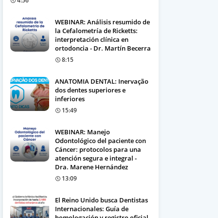
4:56
WEBINAR: Análisis resumido de
la Cefalometría de Ricketts:
interpretación clínica en
ortodoncia - Dr. Martín Becerra
8:15
ANATOMIA DENTAL: Inervação
dos dentes superiores e
inferiores
15:49
WEBINAR: Manejo
Odontológico del paciente con
Cáncer: protocolos para una
atención segura e integral -
Dra. Marene Hernández
13:09
El Reino Unido busca Dentistas
Internacionales: Guía de
homologación y registro oficial