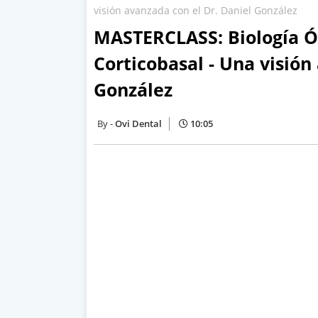
visión avanzada con el Dr. Daniel González
MASTERCLASS: Biología Ós
Corticobasal - Una visión
González
Ovi Dental
10:05