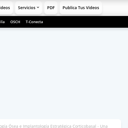
ideos
Servicios
PDF
Publica Tus Videos
ila
OSCH
T-Conecta
gía Ósea e Implantología Estratégica Corticobasal - Una