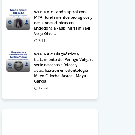
WEBINAR: Tapón apical con
MTA: fundamentos biológicos y
decisiones clínicas en
Endodoncia - Esp. Miriam Yael
Vega Olvera
7:11
WEBINAR: Diagnóstico y
tratamiento del Pénfigo Vulgar:
serie de casos clínicos y
actualización en odontología -
M. en C. Ixchel Araceli Maya
García
12:39