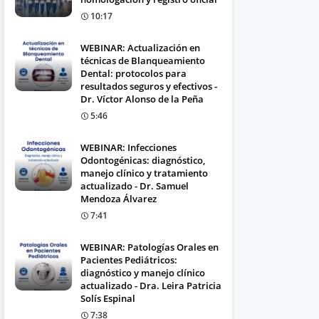
10:17
WEBINAR: Actualización en
técnicas de Blanqueamiento
Dental: protocolos para
resultados seguros y efectivos -
Dr. Víctor Alonso de la Peña
5:46
WEBINAR: Infecciones
Odontogénicas: diagnóstico,
manejo clínico y tratamiento
actualizado - Dr. Samuel
Mendoza Álvarez
7:41
WEBINAR: Patologías Orales en
Pacientes Pediátricos:
diagnóstico y manejo clínico
actualizado - Dra. Leira Patricia
Solís Espinal
7:38