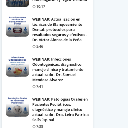
10:17
WEBINAR: Actualización en
técnicas de Blanqueamiento
Dental: protocolos para
resultados seguros y efectivos -
Dr. Víctor Alonso de la Peña
5:46
WEBINAR: Infecciones
Odontogénicas: diagnóstico,
manejo clínico y tratamiento
actualizado - Dr. Samuel
Mendoza Álvarez
7:41
WEBINAR: Patologías Orales en
Pacientes Pediátricos:
diagnóstico y manejo clínico
actualizado - Dra. Leira Patricia
Solís Espinal
7:38