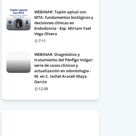
WEBINAR: Tapón apical con
MTA: fundamentos biológicos y
decisiones clínicas en
Endodoncia - Esp. Miriam Yael
Vega Olvera
7:11
WEBINAR: Diagnóstico y
tratamiento del Pénfigo Vulgar:
serie de casos clínicos y
actualización en odontología -
M. en C. Ixchel Araceli Maya
García
12:39