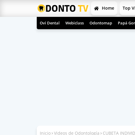
Home
Top V
Ovi Dental
Webiclass
Odontomap
Papá Gor
Inicio
Videos de Odontología
CUBETA INDIVID