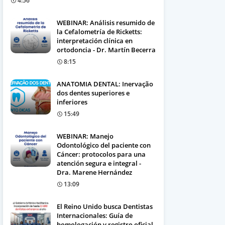
4:56
WEBINAR: Análisis resumido de
la Cefalometría de Ricketts:
interpretación clínica en
ortodoncia - Dr. Martín Becerra
8:15
ANATOMIA DENTAL: Inervação
dos dentes superiores e
inferiores
15:49
WEBINAR: Manejo
Odontológico del paciente con
Cáncer: protocolos para una
atención segura e integral -
Dra. Marene Hernández
13:09
El Reino Unido busca Dentistas
Internacionales: Guía de
homologación y registro oficial