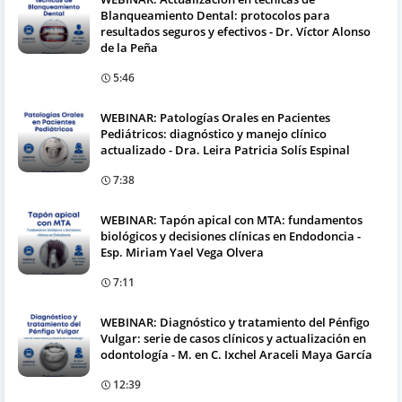
Blanqueamiento Dental: protocolos para
resultados seguros y efectivos - Dr. Víctor Alonso
de la Peña
5:46
WEBINAR: Patologías Orales en Pacientes
Pediátricos: diagnóstico y manejo clínico
actualizado - Dra. Leira Patricia Solís Espinal
7:38
WEBINAR: Tapón apical con MTA: fundamentos
biológicos y decisiones clínicas en Endodoncia -
Esp. Miriam Yael Vega Olvera
7:11
WEBINAR: Diagnóstico y tratamiento del Pénfigo
Vulgar: serie de casos clínicos y actualización en
odontología - M. en C. Ixchel Araceli Maya García
12:39