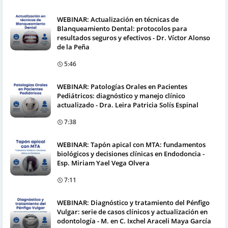
WEBINAR: Actualización en técnicas de
Blanqueamiento Dental: protocolos para
resultados seguros y efectivos - Dr. Víctor Alonso
de la Peña
5:46
WEBINAR: Patologías Orales en Pacientes
Pediátricos: diagnóstico y manejo clínico
actualizado - Dra. Leira Patricia Solís Espinal
7:38
WEBINAR: Tapón apical con MTA: fundamentos
biológicos y decisiones clínicas en Endodoncia -
Esp. Miriam Yael Vega Olvera
7:11
WEBINAR: Diagnóstico y tratamiento del Pénfigo
Vulgar: serie de casos clínicos y actualización en
odontología - M. en C. Ixchel Araceli Maya García