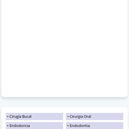
Cirugía Bucal
Cirurgia Oral
Endodoncia
Endodontia