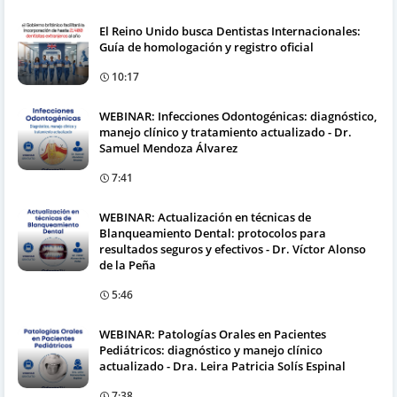
El Reino Unido busca Dentistas Internacionales:
Guía de homologación y registro oficial
10:17
WEBINAR: Infecciones Odontogénicas: diagnóstico,
manejo clínico y tratamiento actualizado - Dr.
Samuel Mendoza Álvarez
7:41
WEBINAR: Actualización en técnicas de
Blanqueamiento Dental: protocolos para
resultados seguros y efectivos - Dr. Víctor Alonso
de la Peña
5:46
WEBINAR: Patologías Orales en Pacientes
Pediátricos: diagnóstico y manejo clínico
actualizado - Dra. Leira Patricia Solís Espinal
7:38