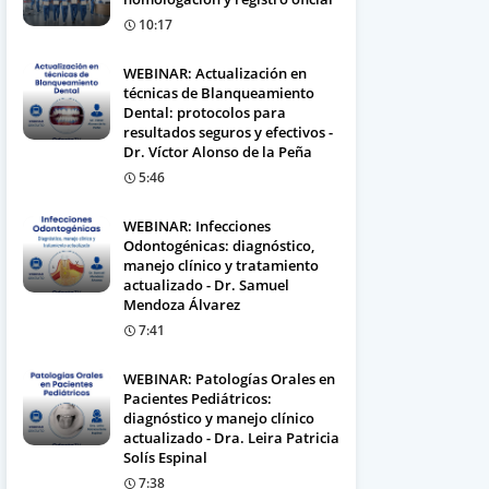
10:17
WEBINAR: Actualización en
técnicas de Blanqueamiento
Dental: protocolos para
resultados seguros y efectivos -
Dr. Víctor Alonso de la Peña
5:46
WEBINAR: Infecciones
Odontogénicas: diagnóstico,
manejo clínico y tratamiento
actualizado - Dr. Samuel
Mendoza Álvarez
7:41
WEBINAR: Patologías Orales en
Pacientes Pediátricos:
diagnóstico y manejo clínico
actualizado - Dra. Leira Patricia
Solís Espinal
7:38