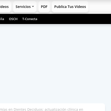
ideos
Servicios
PDF
Publica Tus Videos
ila
OSCH
T-Conecta
ías en Dientes Deciduos: actualización clínica en