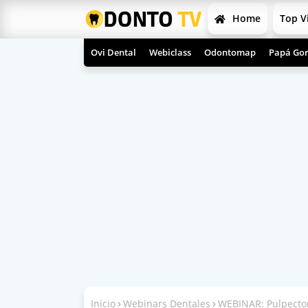
Home
Top V
Ovi Dental
Webiclass
Odontomap
Papá Gor
Inicio
Webinars Dentales
WEBINAR: Pulpectom