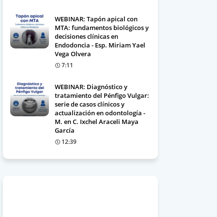
WEBINAR: Tapón apical con
MTA: fundamentos biológicos y
decisiones clínicas en
Endodoncia - Esp. Miriam Yael
Vega Olvera
7:11
WEBINAR: Diagnóstico y
tratamiento del Pénfigo Vulgar:
serie de casos clínicos y
actualización en odontología -
M. en C. Ixchel Araceli Maya
García
12:39