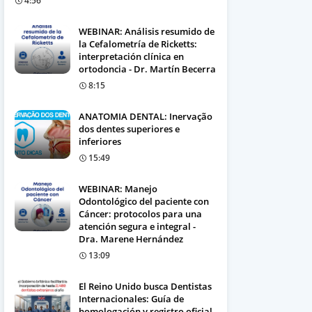
4:56
WEBINAR: Análisis resumido de
la Cefalometría de Ricketts:
interpretación clínica en
ortodoncia - Dr. Martín Becerra
8:15
ANATOMIA DENTAL: Inervação
dos dentes superiores e
inferiores
15:49
WEBINAR: Manejo
Odontológico del paciente con
Cáncer: protocolos para una
atención segura e integral -
Dra. Marene Hernández
13:09
El Reino Unido busca Dentistas
Internacionales: Guía de
homologación y registro oficial