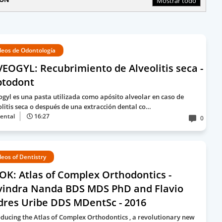
Mostrar todo
deos de Odontología
EOGYL: Recubrimiento de Alveolitis seca -
ptodont
ogyl es una pasta utilizada como apósito alveolar en caso de
olitis seca o después de una extracción dental co…
ental
16:27
0
deos of Dentistry
K: Atlas of Complex Orthodontics -
vindra Nanda BDS MDS PhD and Flavio
dres Uribe DDS MDentSc - 2016
oducing the Atlas of Complex Orthodontics , a revolutionary new