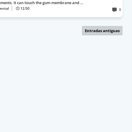
tments. It can touch the gum membrane and …
ental
12:50
0
Entradas antiguas