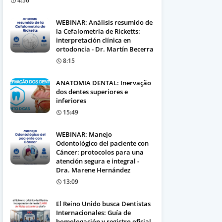
4:56
WEBINAR: Análisis resumido de
la Cefalometría de Ricketts:
interpretación clínica en
ortodoncia - Dr. Martín Becerra
8:15
ANATOMIA DENTAL: Inervação
dos dentes superiores e
inferiores
15:49
WEBINAR: Manejo
Odontológico del paciente con
Cáncer: protocolos para una
atención segura e integral -
Dra. Marene Hernández
13:09
El Reino Unido busca Dentistas
Internacionales: Guía de
homologación y registro oficial