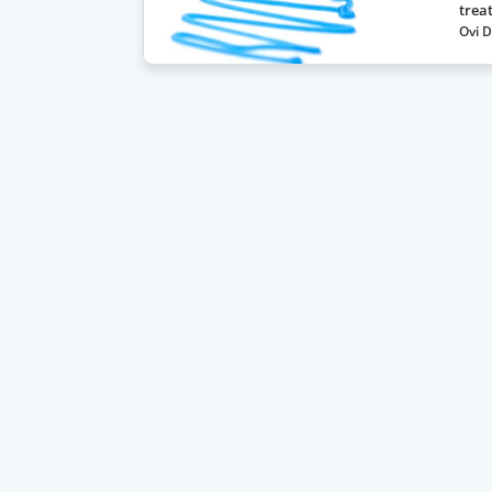
trea
Ovi D