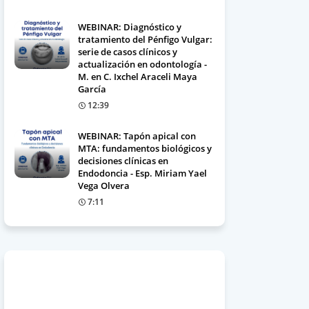
WEBINAR: Diagnóstico y
tratamiento del Pénfigo Vulgar:
serie de casos clínicos y
actualización en odontología -
M. en C. Ixchel Araceli Maya
García
12:39
WEBINAR: Tapón apical con
MTA: fundamentos biológicos y
decisiones clínicas en
Endodoncia - Esp. Miriam Yael
Vega Olvera
7:11