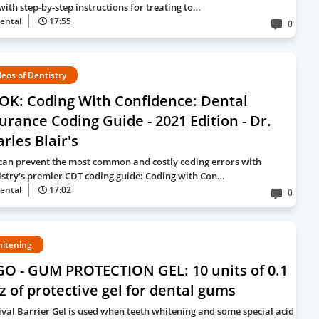
with step-by-step instructions for treating to…
ental
17:55
0
deos of Dentistry
OK: Coding With Confidence: Dental
urance Coding Guide - 2021 Edition - Dr.
rles Blair's
can prevent the most common and costly coding errors with
istry's premier CDT coding guide: Coding with Con…
ental
17:02
0
itening
GO - GUM PROTECTION GEL: 10 units of 0.1
oz of protective gel for dental gums
ival Barrier Gel is used when teeth whitening and some special acid