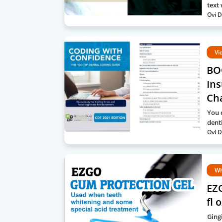
text 
Ovi D
Vi
BO
Ins
Cha
You 
dent
Ovi D
Wh
EZ
fl 
Ging