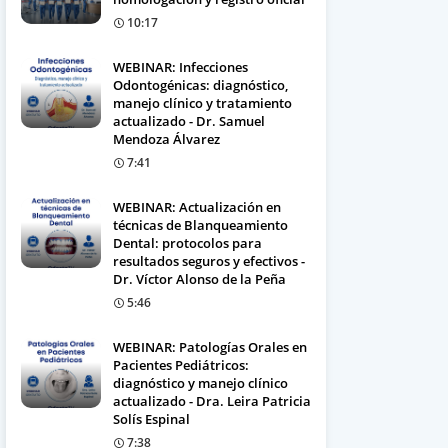
10:17
WEBINAR: Infecciones
Odontogénicas: diagnóstico,
manejo clínico y tratamiento
actualizado - Dr. Samuel
Mendoza Álvarez
7:41
WEBINAR: Actualización en
técnicas de Blanqueamiento
Dental: protocolos para
resultados seguros y efectivos -
Dr. Víctor Alonso de la Peña
5:46
WEBINAR: Patologías Orales en
Pacientes Pediátricos:
diagnóstico y manejo clínico
actualizado - Dra. Leira Patricia
Solís Espinal
7:38