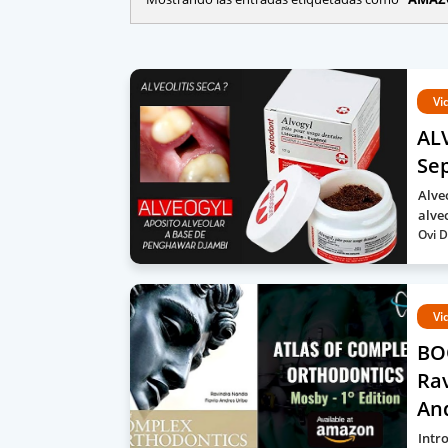
Vi
ALV
Se
Alve
alve
Ovi D
Vi
BOO
Ra
An
Intr