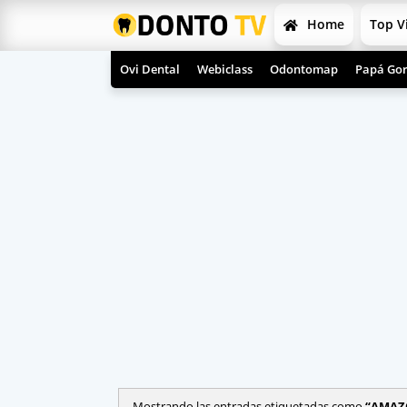
Home
Top V
Ovi Dental
Webiclass
Odontomap
Papá Gor
Mostrando las entradas etiquetadas como
AMAZ