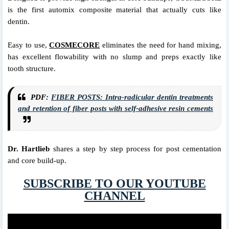
is the first automix composite material that actually cuts like
dentin.
Easy to use,
COSMECORE
eliminates the need for hand mixing,
has excellent flowability with no slump and preps exactly like
tooth structure.
PDF:
FIBER POSTS: Intra-radicular dentin treatments
and retention of fiber posts with self-adhesive resin cements
Dr. Hartlieb
shares a step by step process for post cementation
and core build-up.
SUBSCRIBE TO OUR YOUTUBE
CHANNEL