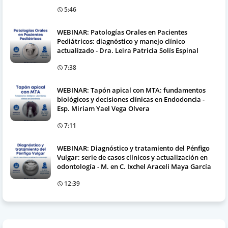
5:46
WEBINAR: Patologías Orales en Pacientes
Pediátricos: diagnóstico y manejo clínico
actualizado - Dra. Leira Patricia Solís Espinal
7:38
WEBINAR: Tapón apical con MTA: fundamentos
biológicos y decisiones clínicas en Endodoncia -
Esp. Miriam Yael Vega Olvera
7:11
WEBINAR: Diagnóstico y tratamiento del Pénfigo
Vulgar: serie de casos clínicos y actualización en
odontología - M. en C. Ixchel Araceli Maya García
12:39