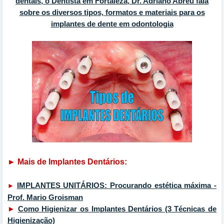
dentais, o Dentista em Fortaleza, Dr. Adriano Abreu fala
sobre os diversos tipos, formatos e materiais para os
implantes de dente em odontologia
► Mais de Implantes Dentários:
IMPLANTES UNITÁRIOS: Procurando estética máxima -
►
Prof. Mario Groisman
►
Como Higienizar os Implantes Dentários (3 Técnicas de
Higienização)