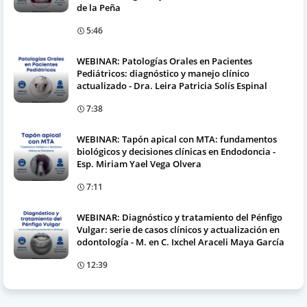
de la Peña
5:46
WEBINAR: Patologías Orales en Pacientes
Pediátricos: diagnóstico y manejo clínico
actualizado - Dra. Leira Patricia Solís Espinal
7:38
WEBINAR: Tapón apical con MTA: fundamentos
biológicos y decisiones clínicas en Endodoncia -
Esp. Miriam Yael Vega Olvera
7:11
WEBINAR: Diagnóstico y tratamiento del Pénfigo
Vulgar: serie de casos clínicos y actualización en
odontología - M. en C. Ixchel Araceli Maya García
12:39