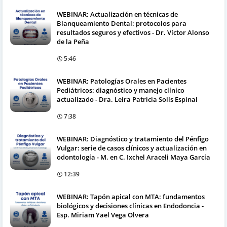
WEBINAR: Actualización en técnicas de
Blanqueamiento Dental: protocolos para
resultados seguros y efectivos - Dr. Víctor Alonso
de la Peña
5:46
WEBINAR: Patologías Orales en Pacientes
Pediátricos: diagnóstico y manejo clínico
actualizado - Dra. Leira Patricia Solís Espinal
7:38
WEBINAR: Diagnóstico y tratamiento del Pénfigo
Vulgar: serie de casos clínicos y actualización en
odontología - M. en C. Ixchel Araceli Maya García
12:39
WEBINAR: Tapón apical con MTA: fundamentos
biológicos y decisiones clínicas en Endodoncia -
Esp. Miriam Yael Vega Olvera