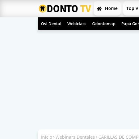
Home
Top V
Ovi Dental
Webiclass
Odontomap
Papá Gor
Inicio
Webinars Dentales
CARILLAS DE COMPOS