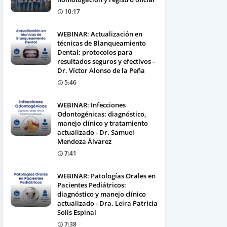
10:17
WEBINAR: Actualización en
técnicas de Blanqueamiento
Dental: protocolos para
resultados seguros y efectivos -
Dr. Víctor Alonso de la Peña
5:46
WEBINAR: Infecciones
Odontogénicas: diagnóstico,
manejo clínico y tratamiento
actualizado - Dr. Samuel
Mendoza Álvarez
7:41
WEBINAR: Patologías Orales en
Pacientes Pediátricos:
diagnóstico y manejo clínico
actualizado - Dra. Leira Patricia
Solís Espinal
7:38