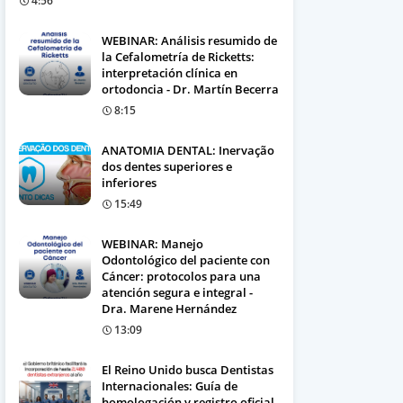
4:56
WEBINAR: Análisis resumido de
la Cefalometría de Ricketts:
interpretación clínica en
ortodoncia - Dr. Martín Becerra
8:15
ANATOMIA DENTAL: Inervação
dos dentes superiores e
inferiores
15:49
WEBINAR: Manejo
Odontológico del paciente con
Cáncer: protocolos para una
atención segura e integral -
Dra. Marene Hernández
13:09
El Reino Unido busca Dentistas
Internacionales: Guía de
homologación y registro oficial