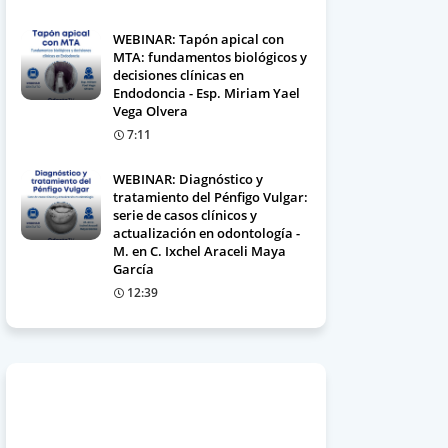
WEBINAR: Tapón apical con
MTA: fundamentos biológicos y
decisiones clínicas en
Endodoncia - Esp. Miriam Yael
Vega Olvera
7:11
WEBINAR: Diagnóstico y
tratamiento del Pénfigo Vulgar:
serie de casos clínicos y
actualización en odontología -
M. en C. Ixchel Araceli Maya
García
12:39