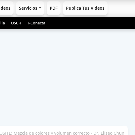
ideos
Servicios
PDF
Publica Tus Videos
ila
OSCH
T-Conecta
ITE: Mezcla de colores y volumen correcto - Dr. Eliseo Chun