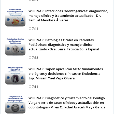
WEBINAR: Infecciones Odontogénicas: diagnóstico,
manejo clínico y tratamiento actualizado - Dr.
Samuel Mendoza Álvarez
7:41
WEBINAR: Patologías Orales en Pacientes
Pediátricos: diagnóstico y manejo clínico
actualizado - Dra. Leira Patricia Solís Espinal
7:38
WEBINAR: Tapón apical con MTA: fundamentos
biológicos y decisiones clínicas en Endodoncia -
Esp. Miriam Yael Vega Olvera
7:11
WEBINAR: Diagnóstico y tratamiento del Pénfigo
Vulgar: serie de casos clínicos y actualización en
odontología - M. en C. Ixchel Araceli Maya García