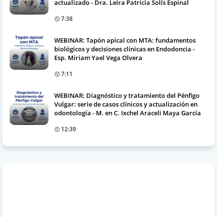
actualizado - Dra. Leira Patricia Solís Espinal
7:38
WEBINAR: Tapón apical con MTA: fundamentos
biológicos y decisiones clínicas en Endodoncia -
Esp. Miriam Yael Vega Olvera
7:11
WEBINAR: Diagnóstico y tratamiento del Pénfigo
Vulgar: serie de casos clínicos y actualización en
odontología - M. en C. Ixchel Araceli Maya García
12:39