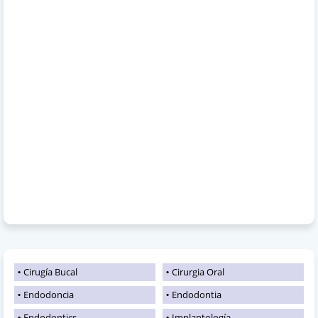
Cirugía Bucal
Cirurgia Oral
Endodoncia
Endodontia
Endodontics
Implantología