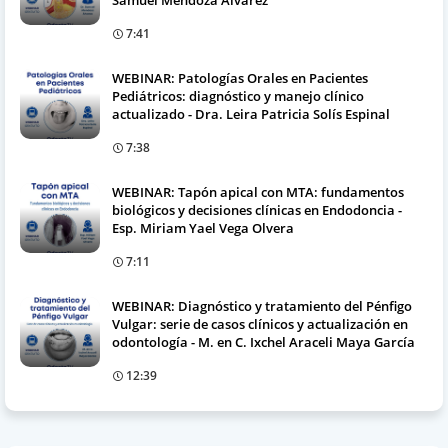
Samuel Mendoza Álvarez
7:41
WEBINAR: Patologías Orales en Pacientes
Pediátricos: diagnóstico y manejo clínico
actualizado - Dra. Leira Patricia Solís Espinal
7:38
WEBINAR: Tapón apical con MTA: fundamentos
biológicos y decisiones clínicas en Endodoncia -
Esp. Miriam Yael Vega Olvera
7:11
WEBINAR: Diagnóstico y tratamiento del Pénfigo
Vulgar: serie de casos clínicos y actualización en
odontología - M. en C. Ixchel Araceli Maya García
12:39