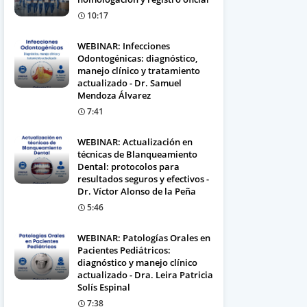
10:17
WEBINAR: Infecciones
Odontogénicas: diagnóstico,
manejo clínico y tratamiento
actualizado - Dr. Samuel
Mendoza Álvarez
7:41
WEBINAR: Actualización en
técnicas de Blanqueamiento
Dental: protocolos para
resultados seguros y efectivos -
Dr. Víctor Alonso de la Peña
5:46
WEBINAR: Patologías Orales en
Pacientes Pediátricos:
diagnóstico y manejo clínico
actualizado - Dra. Leira Patricia
Solís Espinal
7:38