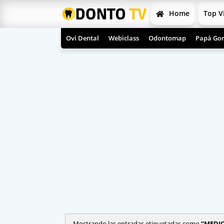
Home
Top V
Ovi Dental
Webiclass
Odontomap
Papá Gor
Mostrando las entradas etiquetadas como
MEDI