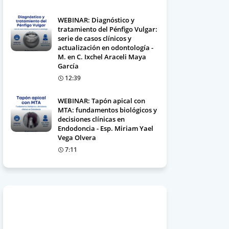
WEBINAR: Diagnóstico y
tratamiento del Pénfigo Vulgar:
serie de casos clínicos y
actualización en odontología -
M. en C. Ixchel Araceli Maya
García
12:39
WEBINAR: Tapón apical con
MTA: fundamentos biológicos y
decisiones clínicas en
Endodoncia - Esp. Miriam Yael
Vega Olvera
7:11