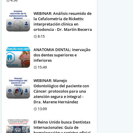
4:56
WEBINAR: Análisis resumido de
la Cefalometría de Ricketts:
interpretación clínica en
ortodoncia - Dr. Martín Becerra
8:15
ANATOMIA DENTAL: Inervação
dos dentes superiores e
inferiores
15:49
WEBINAR: Manejo
Odontológico del paciente con
Cáncer: protocolos para una
atención segura e integral -
Dra. Marene Hernández
13:09
El Reino Unido busca Dentistas
Internacionales: Guía de
homologación y registro oficial