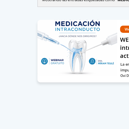
We
WEB
in
act
La e
impu
Ovi D