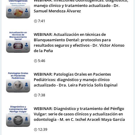
WEBINAR: Infecciones Odontogénicas: diagnóstico,
manejo clínico y tratamiento actualizado - Dr.
Samuel Mendoza Álvarez
7:41
WEBINAR: Actualización en técnicas de
Blanqueamiento Dental: protocolos para
resultados seguros y efectivos - Dr. Víctor Alonso
de la Peña
5:46
WEBINAR: Patologías Orales en Pacientes
Pediátricos: diagnóstico y manejo clínico
actualizado - Dra. Leira Patricia Solís Espinal
7:38
WEBINAR: Diagnóstico y tratamiento del Pénfigo
Vulgar: serie de casos clínicos y actualización en
odontología - M. en C. Ixchel Araceli Maya García
12:39