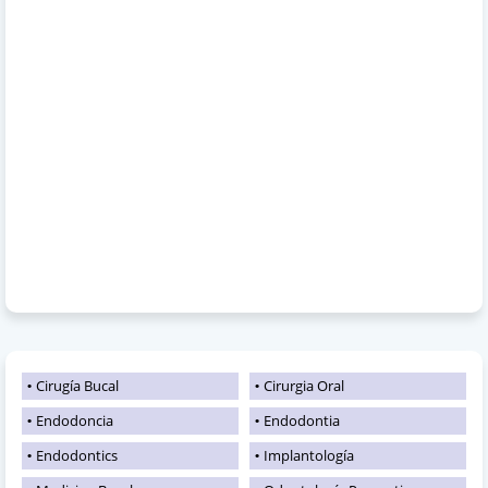
Cirugía Bucal
Cirurgia Oral
Endodoncia
Endodontia
Endodontics
Implantología