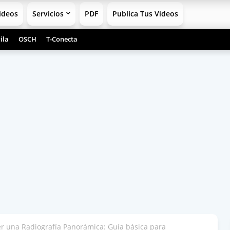
ideos
Servicios
PDF
Publica Tus Videos
ila
OSCH
T-Conecta
 una Radiografía Panorámica: Guía básica para