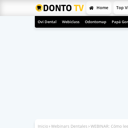
Home
Top V
Ovi Dental
Webiclass
Odontomap
Papá Gor
Inicio
Webinars Dentales
WEBINAR: Cómo leer