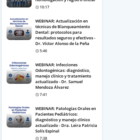
10:17
WEBINAR: Actualización en
técnicas de Blanqueamiento
Dental: protocolos para
resultados seguros y efectivos -
Dr. Víctor Alonso de la Peña
5:46
WEBINAR: Infecciones
Odontogénicas: diagnóstico,
manejo clínico y tratamiento
actualizado - Dr. Samuel
Mendoza Álvarez
7:41
WEBINAR: Patologías Orales en
Pacientes Pediátricos:
diagnóstico y manejo clínico
actualizado - Dra. Leira Patricia
Solís Espinal
7:38