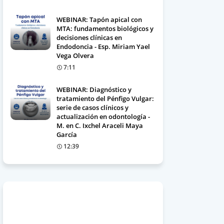
WEBINAR: Tapón apical con
MTA: fundamentos biológicos y
decisiones clínicas en
Endodoncia - Esp. Miriam Yael
Vega Olvera
7:11
WEBINAR: Diagnóstico y
tratamiento del Pénfigo Vulgar:
serie de casos clínicos y
actualización en odontología -
M. en C. Ixchel Araceli Maya
García
12:39