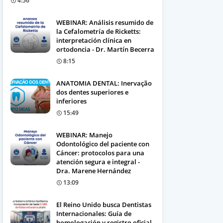
4:56
WEBINAR: Análisis resumido de
la Cefalometría de Ricketts:
interpretación clínica en
ortodoncia - Dr. Martín Becerra
8:15
ANATOMIA DENTAL: Inervação
dos dentes superiores e
inferiores
15:49
WEBINAR: Manejo
Odontológico del paciente con
Cáncer: protocolos para una
atención segura e integral -
Dra. Marene Hernández
13:09
El Reino Unido busca Dentistas
Internacionales: Guía de
homologación y registro oficial