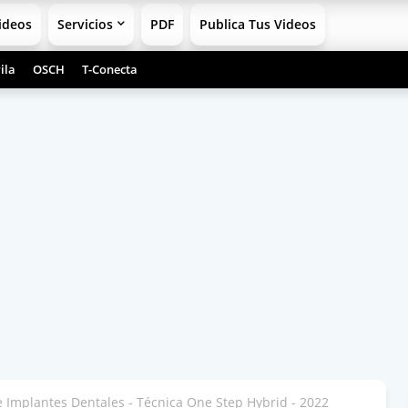
ideos
Servicios
PDF
Publica Tus Videos
ila
OSCH
T-Conecta
e Implantes Dentales - Técnica One Step Hybrid - 2022