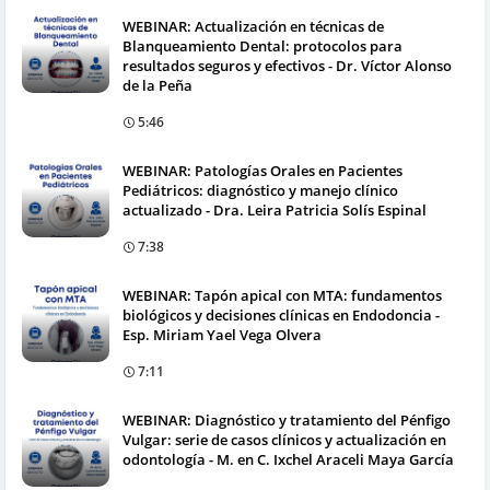
WEBINAR: Actualización en técnicas de
Blanqueamiento Dental: protocolos para
resultados seguros y efectivos - Dr. Víctor Alonso
de la Peña
5:46
WEBINAR: Patologías Orales en Pacientes
Pediátricos: diagnóstico y manejo clínico
actualizado - Dra. Leira Patricia Solís Espinal
7:38
WEBINAR: Tapón apical con MTA: fundamentos
biológicos y decisiones clínicas en Endodoncia -
Esp. Miriam Yael Vega Olvera
7:11
WEBINAR: Diagnóstico y tratamiento del Pénfigo
Vulgar: serie de casos clínicos y actualización en
odontología - M. en C. Ixchel Araceli Maya García