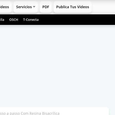
ideos
Servicios
PDF
Publica Tus Videos
ila
OSCH
T-Conecta
so a passo Com Resina Bisacrílica