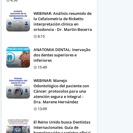
4:56
WEBINAR: Análisis resumido de
la Cefalometría de Ricketts:
interpretación clínica en
ortodoncia - Dr. Martín Becerra
8:15
ANATOMIA DENTAL: Inervação
dos dentes superiores e
inferiores
15:49
WEBINAR: Manejo
Odontológico del paciente con
Cáncer: protocolos para una
atención segura e integral -
Dra. Marene Hernández
13:09
El Reino Unido busca Dentistas
Internacionales: Guía de
homologación y registro oficial