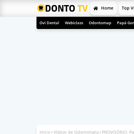
Home
Top V
Ovi Dental
Webiclass
Odontomap
Papá Gor
Inicio
Vídeos de Odontologia
PROVISÓRIO: Pas