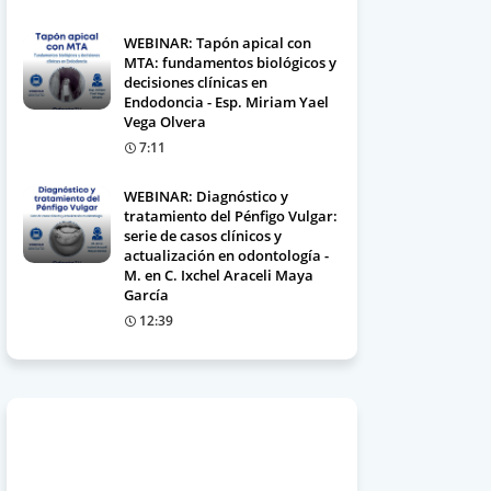
WEBINAR: Tapón apical con
MTA: fundamentos biológicos y
decisiones clínicas en
Endodoncia - Esp. Miriam Yael
Vega Olvera
7:11
WEBINAR: Diagnóstico y
tratamiento del Pénfigo Vulgar:
serie de casos clínicos y
actualización en odontología -
M. en C. Ixchel Araceli Maya
García
12:39