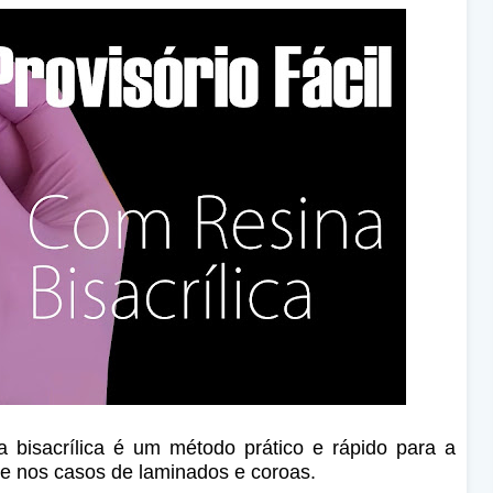
a bisacrílica é um método prático e rápido para a
te nos casos de laminados e coroas.