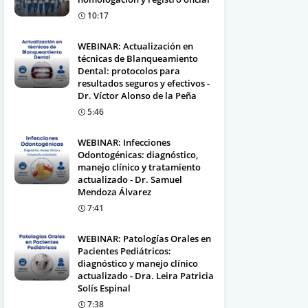
10:17
WEBINAR: Actualización en
técnicas de Blanqueamiento
Dental: protocolos para
resultados seguros y efectivos -
Dr. Víctor Alonso de la Peña
5:46
WEBINAR: Infecciones
Odontogénicas: diagnóstico,
manejo clínico y tratamiento
actualizado - Dr. Samuel
Mendoza Álvarez
7:41
WEBINAR: Patologías Orales en
Pacientes Pediátricos:
diagnóstico y manejo clínico
actualizado - Dra. Leira Patricia
Solís Espinal
7:38