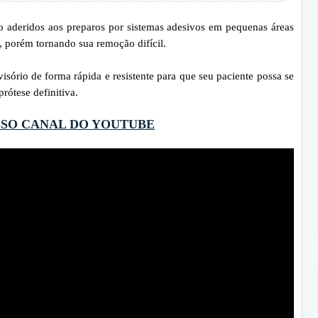
são aderidos aos preparos por sistemas adesivos em pequenas áreas
, porém tornando sua remoção difícil.
visório
de forma rápida e resistente para que seu paciente possa se
prótese definitiva
.
SSO CANAL DO YOUTUBE