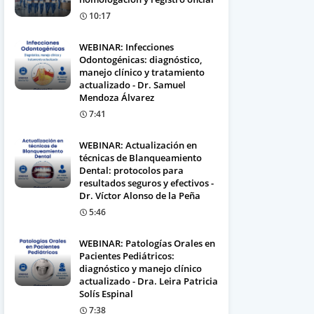
10:17
WEBINAR: Infecciones
Odontogénicas: diagnóstico,
manejo clínico y tratamiento
actualizado - Dr. Samuel
Mendoza Álvarez
7:41
WEBINAR: Actualización en
técnicas de Blanqueamiento
Dental: protocolos para
resultados seguros y efectivos -
Dr. Víctor Alonso de la Peña
5:46
WEBINAR: Patologías Orales en
Pacientes Pediátricos:
diagnóstico y manejo clínico
actualizado - Dra. Leira Patricia
Solís Espinal
7:38