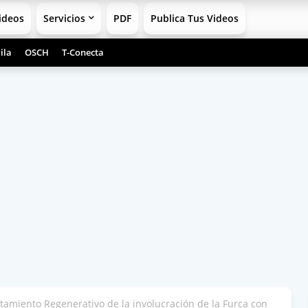
ideos
Servicios
PDF
Publica Tus Videos
ila
OSCH
T-Conecta
amiento Regenerativo de la involucración de la Furca con