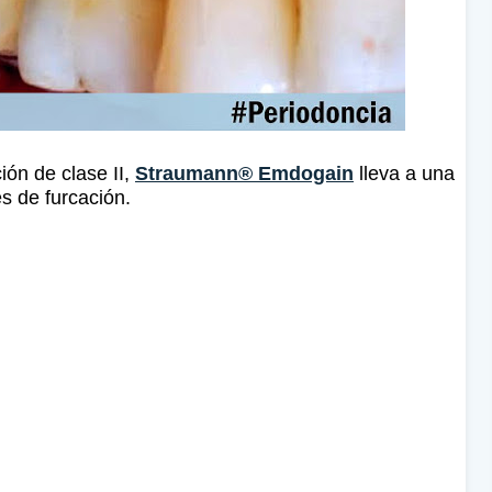
ión de clase II,
Straumann® Emdogain
lleva a una
es de furcación.