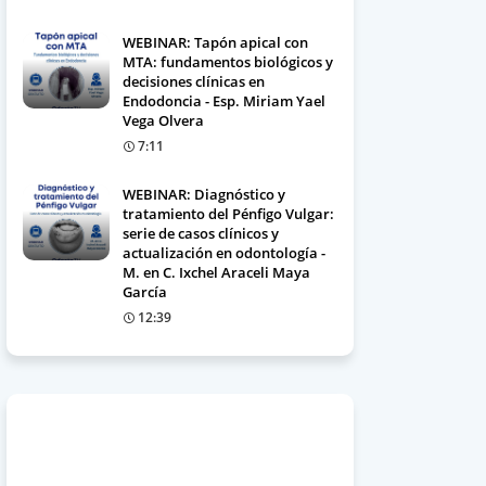
WEBINAR: Tapón apical con
MTA: fundamentos biológicos y
decisiones clínicas en
Endodoncia - Esp. Miriam Yael
Vega Olvera
7:11
WEBINAR: Diagnóstico y
tratamiento del Pénfigo Vulgar:
serie de casos clínicos y
actualización en odontología -
M. en C. Ixchel Araceli Maya
García
12:39