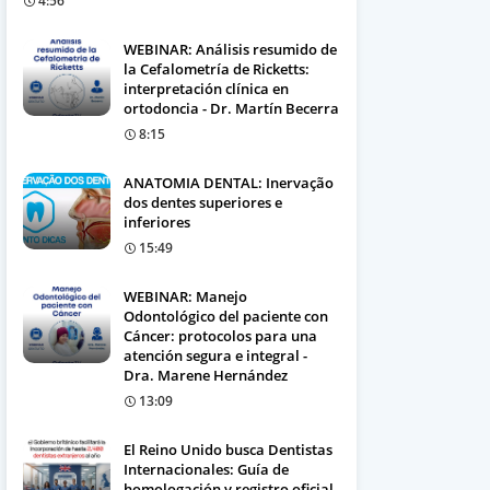
4:56
WEBINAR: Análisis resumido de
la Cefalometría de Ricketts:
interpretación clínica en
ortodoncia - Dr. Martín Becerra
8:15
ANATOMIA DENTAL: Inervação
dos dentes superiores e
inferiores
15:49
WEBINAR: Manejo
Odontológico del paciente con
Cáncer: protocolos para una
atención segura e integral -
Dra. Marene Hernández
13:09
El Reino Unido busca Dentistas
Internacionales: Guía de
homologación y registro oficial