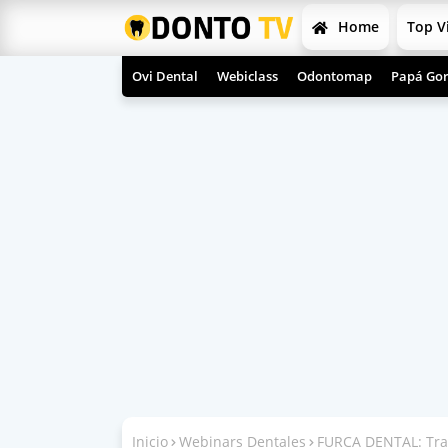
Home
Top V
Ovi Dental
Webiclass
Odontomap
Papá Gor
Inicio
Webinars Dentales
FURCA DENTAL: Trat