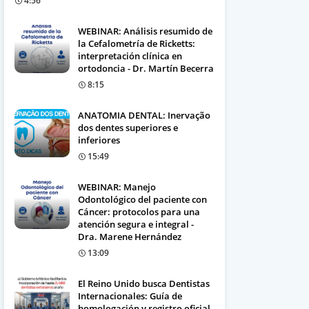
4:56
WEBINAR: Análisis resumido de
la Cefalometría de Ricketts:
interpretación clínica en
ortodoncia - Dr. Martín Becerra
8:15
ANATOMIA DENTAL: Inervação
dos dentes superiores e
inferiores
15:49
WEBINAR: Manejo
Odontológico del paciente con
Cáncer: protocolos para una
atención segura e integral -
Dra. Marene Hernández
13:09
El Reino Unido busca Dentistas
Internacionales: Guía de
homologación y registro oficial