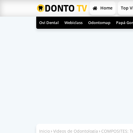
Home
Top V
Ovi Dental
Webiclass
Odontomap
Papá Gor
Inicio
Videos de Odontología
COMPOSITES: Tru