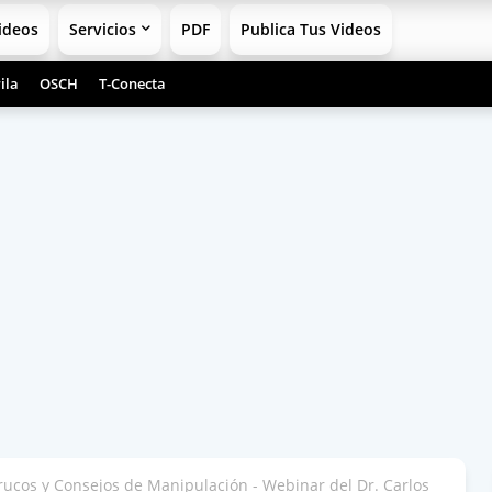
ideos
Servicios
PDF
Publica Tus Videos
ila
OSCH
T-Conecta
cos y Consejos de Manipulación - Webinar del Dr. Carlos