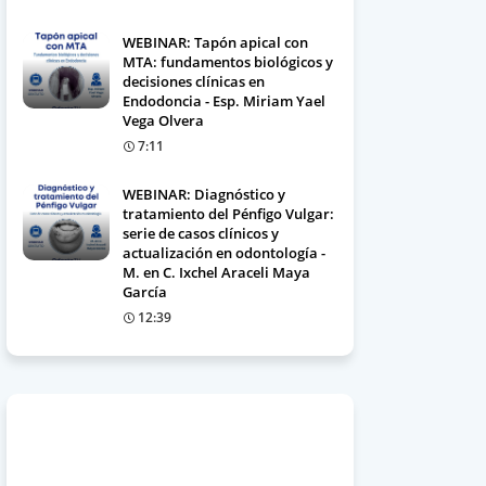
WEBINAR: Tapón apical con
MTA: fundamentos biológicos y
decisiones clínicas en
Endodoncia - Esp. Miriam Yael
Vega Olvera
7:11
WEBINAR: Diagnóstico y
tratamiento del Pénfigo Vulgar:
serie de casos clínicos y
actualización en odontología -
M. en C. Ixchel Araceli Maya
García
12:39