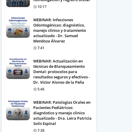
10:17
WEBINAR: Infecciones
Odontogénicas: diagnóstico,
manejo clínico y tratamiento
actualizado - Dr. Samuel
Mendoza Álvarez
7:41
WEBINAR: Actualización en
técnicas de Blanqueamiento
Dental: protocolos para
resultados seguros y efectivos -
Dr. Víctor Alonso de la Peña
5:46
WEBINAR: Patologías Orales en
Pacientes Pediátricos:
diagnóstico y manejo clínico
actualizado - Dra. Leira Patricia
Solís Espinal
7:38