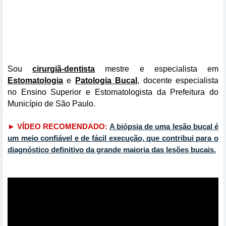
Sou
cirurgiã-dentista
mestre e especialista em
Estomatologia
e
Patologia Bucal
, docente especialista
no Ensino Superior e Estomatologista da Prefeitura do
Município de São Paulo.
► VÍDEO RECOMENDADO:
A biópsia de uma lesão bucal é
um meio confiável e de fácil execução, que contribui para o
diagnóstico definitivo da grande maioria das lesões bucais.