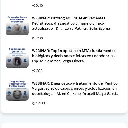
5:46
WEBINAR: Patologías Orales en Pacientes
Pediátricos: diagnóstico y manejo clínico
actualizado - Dra. Leira Patricia Solís Espinal
7:38
WEBINAR: Tapón apical con MTA: fundamentos
biológicos y decisiones clínicas en Endodoncia -
Esp. Miriam Yael Vega Olvera
7:11
WEBINAR: Diagnóstico y tratamiento del Pénfigo
Vulgar: serie de casos clínicos y actualización en
odontología - M. en C. Ixchel Araceli Maya García
12:39