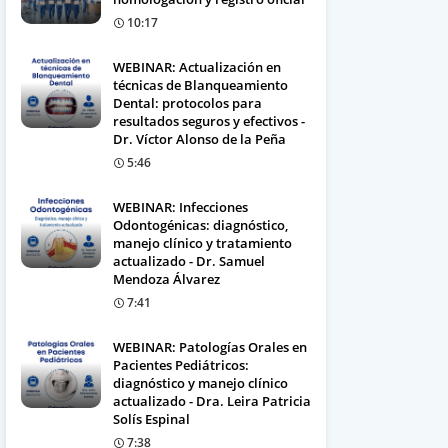
10:17
WEBINAR: Actualización en
técnicas de Blanqueamiento
Dental: protocolos para
resultados seguros y efectivos -
Dr. Víctor Alonso de la Peña
5:46
WEBINAR: Infecciones
Odontogénicas: diagnóstico,
manejo clínico y tratamiento
actualizado - Dr. Samuel
Mendoza Álvarez
7:41
WEBINAR: Patologías Orales en
Pacientes Pediátricos:
diagnóstico y manejo clínico
actualizado - Dra. Leira Patricia
Solís Espinal
7:38