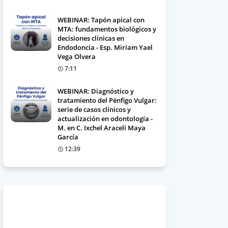
WEBINAR: Tapón apical con
MTA: fundamentos biológicos y
decisiones clínicas en
Endodoncia - Esp. Miriam Yael
Vega Olvera
7:11
WEBINAR: Diagnóstico y
tratamiento del Pénfigo Vulgar:
serie de casos clínicos y
actualización en odontología -
M. en C. Ixchel Araceli Maya
García
12:39