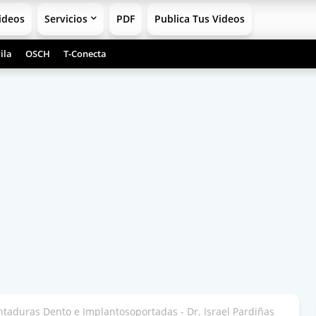
ideos
Servicios
PDF
Publica Tus Videos
ila
OSCH
T-Conecta
aduras Dento e Implantosoportadas - Dr. Israel Pardiñas