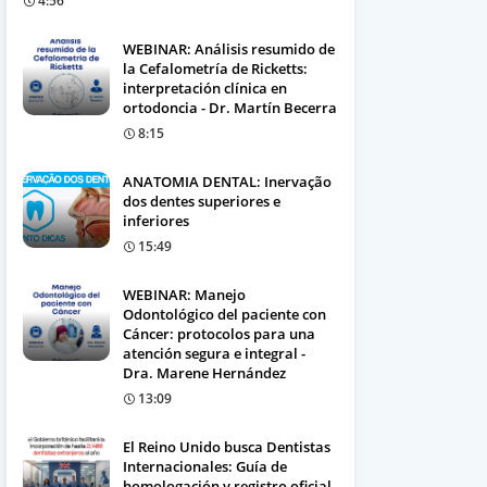
4:56
WEBINAR: Análisis resumido de
la Cefalometría de Ricketts:
interpretación clínica en
ortodoncia - Dr. Martín Becerra
8:15
ANATOMIA DENTAL: Inervação
dos dentes superiores e
inferiores
15:49
WEBINAR: Manejo
Odontológico del paciente con
Cáncer: protocolos para una
atención segura e integral -
Dra. Marene Hernández
13:09
El Reino Unido busca Dentistas
Internacionales: Guía de
homologación y registro oficial