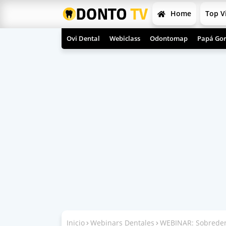
Home
Top V
Ovi Dental
Webiclass
Odontomap
Papá Gor
Inicio
Webinars Dentales
WEBINAR: Sobredent