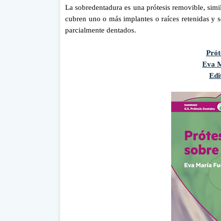
La sobredentadura es una prótesis removible, simil
cubren uno o más implantes o raíces retenidas y s
parcialmente dentados.
Prót
Eva M
Edi